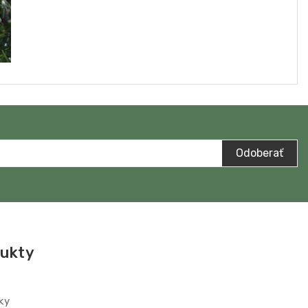
Odoberať
ukty
ky