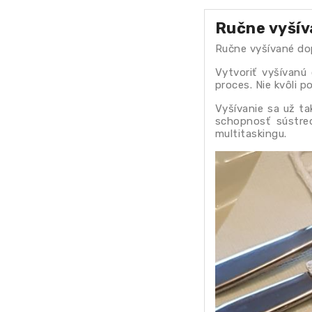
Ručne vyšív
Ručne vyšívané dop
Vytvoriť vyšívanú 
proces. Nie kvôli 
Vyšívanie sa už ta
schopnosť sústred
multitaskingu.