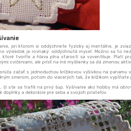
šívanie
nie, pri ktorom si oddýchnete fyzicky aj mentálne, je zvia
, no výsledok je rovnaký: oddýchnutá myseľ. Možno sa to ne
, ktoré tvoríte a hlava plna starostí sa vyventiluje. Platí pr
mi cvičeniami, ale prísť na iné myšlienky sa dá zmenou aktiv
úča začať s jednoduchou krížikovou výšivkou na panamu v je
dným smerom, potom do viacerých tak, že krížikom vypĺňate 
e, či ste sa trafili na prvý šup. Vyšívanie ako hobby má obr
 doplnky a dekorácie pre seba a svojich priateľov.