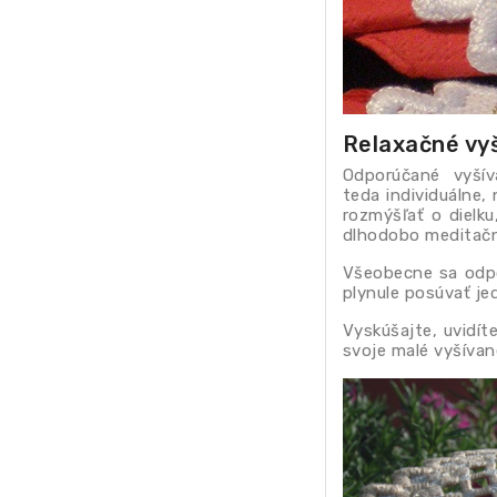
Relaxačné vy
Odporúčané vyšíva
teda individuálne
rozmýšľať o dielku
dlhodobo meditačný
Všeobecne sa odpor
plynule posúvať je
Vyskúšajte, uvidít
svoje malé vyšívané