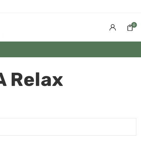
0
A Relax