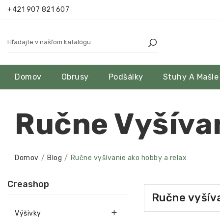
+421 907 821 607
Domov
Obrusy
Podšálky
Stuhy A Mašle
Ručne Vyšíva
Domov
Blog
Ručne vyšívanie ako hobby a relax
Creashop
Ručne vyšíva

Výšivky