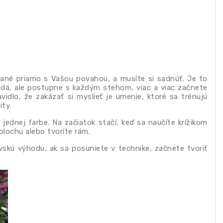
zané priamo s Vašou povahou, a musíte si sadnúť. Je to
zdá, ale postupne s každým stehom, viac a viac začnete
avidlo, že zakázať si myslieť je umenie, ktoré sa trénujú
ity.
dnej farbe. Na začiatok stačí, keď sa naučíte krížikom
plochu alebo tvoríte rám.
ovskú výhodu, ak sa posuniete v technike, začnete tvoriť