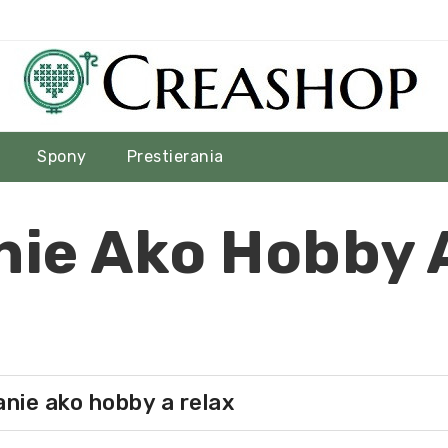
Spony
Prestierania
nie Ako Hobby 
nie ako hobby a relax