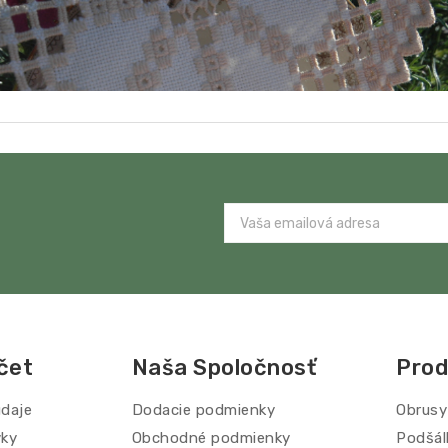
čet
Naša Spoločnosť
Prod
daje
Dodacie podmienky
Obrusy
vky
Obchodné podmienky
Podšál