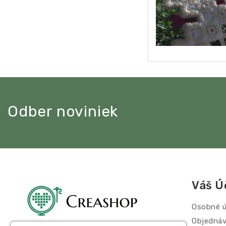
Odber noviniek
Váš Ú
Osobné ú
Objedná