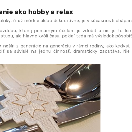
anie ako hobby a relax
lnky, či už módne alebo dekoratívne, je v súčasnosti chápan
ozdobu, ktorej primárnym účelom je zdobiť a nie je to len 
postupu, ale hlavne kvôli času, pokiaľ teda má výsledok pôsob
k nešíri z generácie na generáciu v rámci rodiny, ako kedysi
iť sa súvislé na jednu činnosť, dramaticky zaostáva. Ni