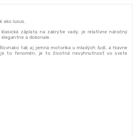
é ako luxus.
klasická záplata na zakrytie vady, je relatívne náročný
iť elegantne a dokonale.
. Rovnako tak aj jemná motorika u mladých ľudí, a hlavne
e je to fenomén, je to životná nevyhnutnosť vo svete