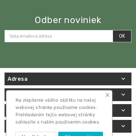
Odber noviniek
OK

Adresa

Váš Účet
Na zlepšenie vášho zážitku na našej
webovej stránke používame cookies.

Naša Spoločnosť
Prehliadaním tejto webovej stránky
súhlasíte s naším používaním cookies.

Produkty