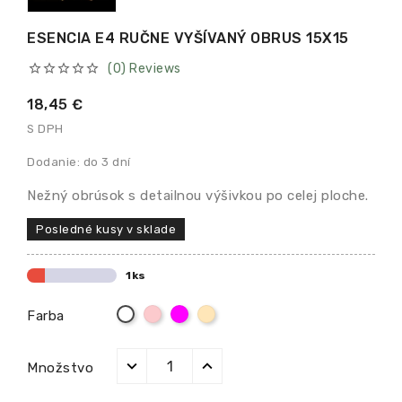
ESENCIA E4 RUČNE VYŠÍVANÝ OBRUS 15X15
(0) Reviews





18,45 €
S DPH
Dodanie: do 3 dní
Nežný obrúsok s detailnou výšivkou po celej ploche.
Posledné kusy v sklade
1ks
Ružová
Fialová
Béžová
Biela
Farba
Množstvo