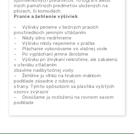
spomienkových predmetov, fotografií alebo
iných pamätných predmetov uložených na
pliciach, či komodách.
Pranie a žehlenie výšiviek
– Výšivky perieme v bežných pracích
prostriedkoch jemným stláčaním
– Nikdy silno nedrhneme
– Výšivku nikdy neperieme v práčke
– Pláchanie vykonávame vo vlažnej vode
– Po vypláchaní jemne škrobíme
– Výšivku pri žmýkaní nekrútime, ale zabalenú
v uteráku stláčaním
zbavíme nadbytočnej vody
– Žehlíme ju vlhkú na hrubom mäkkom
podklade zásadne z rubovej
strany. Týmto spôsobom sa plastika vyšitých
vzorov zvýrazní
– Dosúšame ju rozloženú na rovnom savom
podklade