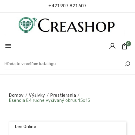
+421 907 821 607
0

Domov
Výšivky
Prestierania
Esencia E4 ručne vyšívaný obrus 15x15
Len Online